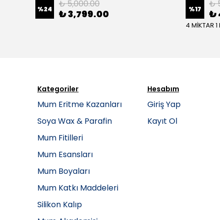
₺ 5,000.00
₺ 
%
24
%
17
₺ 3,799.00
₺ 
4 MİKTAR 1
Kategoriler
Hesabım
Mum Eritme Kazanları
Giriş Yap
Soya Wax & Parafin
Kayıt Ol
Mum Fitilleri
Mum Esansları
Mum Boyaları
Mum Katkı Maddeleri
Silikon Kalıp