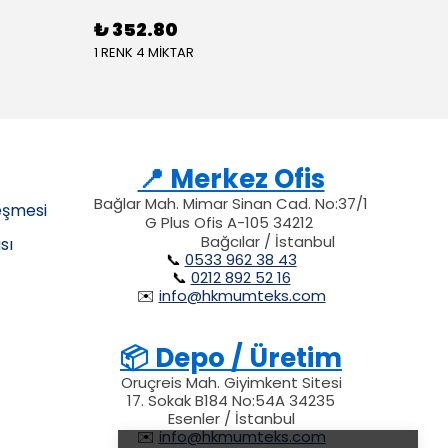
₺ 352.80
1 RENK 4 MİKTAR
📍 Merkez Ofis
Bağlar Mah. Mimar Sinan Cad. No:37/1
eşmesi
G Plus Ofis A-105 34212
34212
34212
212
Bağcılar / İstanbul
sı
📞
0533 962 38 43
📞
0212 892 52 16
✉️
info@hkmumteks.com
📦 Depo / Üretim
Oruçreis Mah. Giyimkent Sitesi
17. Sokak B184 No:54A 34235
Esenler / İstanbul
✉️
info@hkmumteks.com