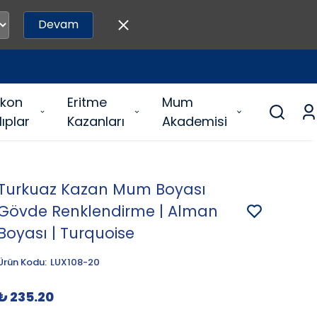
Devam
likon
Eritme
Mum
lıplar
Kazanları
Akademisi
Turkuaz Kazan Mum Boyası
Gövde Renklendirme | Alman
Boyası | Turquoise
Ürün Kodu
:
LUX108-20
₺ 235.20