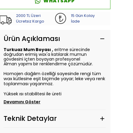
WHATSAPP
2000 TL Üzeri
15 Gün Kolay
Ücretsiz Kargo
İade
Ürün Açıklaması
Turkuaz Mum Boyası
,
eritme sürecinde
doğrudan erimiş wax'a katılarak mumun
gövdesini içten boyayan profesyonel
Alman yapımı bir renklendirme çözümüdür.
Homojen dağılım özelliği sayesinde rengi tüm
wax kütlesine eşit biçimde yayar; leke veya renk
toplanması yaşanmaz.
Yüksek ısı stabilitesi ile üreti
Devamını Göster
Teknik Detaylar