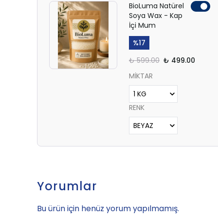
BioLuma Natürel
Soya Wax - Kap
İçi Mum
%
17
₺ 599.00
₺ 499.00
MİKTAR
RENK
Yorumlar
Bu ürün için henüz yorum yapılmamış.