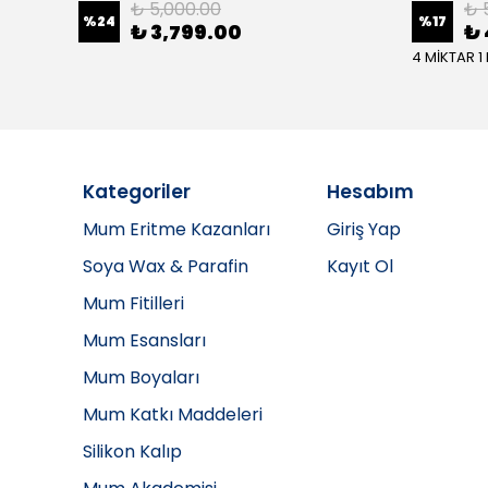
₺ 5,000.00
₺ 
%
24
%
17
₺ 3,799.00
₺ 
4 MİKTAR 1
Kategoriler
Hesabım
Mum Eritme Kazanları
Giriş Yap
Soya Wax & Parafin
Kayıt Ol
Mum Fitilleri
Mum Esansları
Mum Boyaları
Mum Katkı Maddeleri
Silikon Kalıp