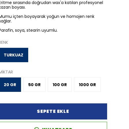
Eritme sırasında doğrudan wax'a katılan profesyonel
kazan boyası.
Mumu içten boyayarak yoğun ve homojen renk
sağlar.
Parafin, soya, stearin uyumlu.
RENK
TURKUAZ
MİKTAR
20 GR
50 GR
100 GR
1000 GR
SEPETE EKLE