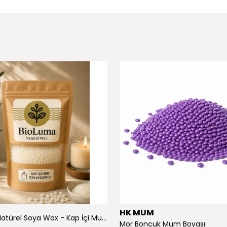
HK MUM
BioLuma Natürel Soya Wax - Kap İçi Mum
Mor Boncuk Mum Boyası