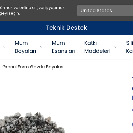
görmek ve online alışveriş yapmak
geyi seçin.
Teknik Destek
Mum
Mum
Katkı
Si
Boyaları
Esansları
Maddeleri
Ka
Granül Form Gövde Boyaları