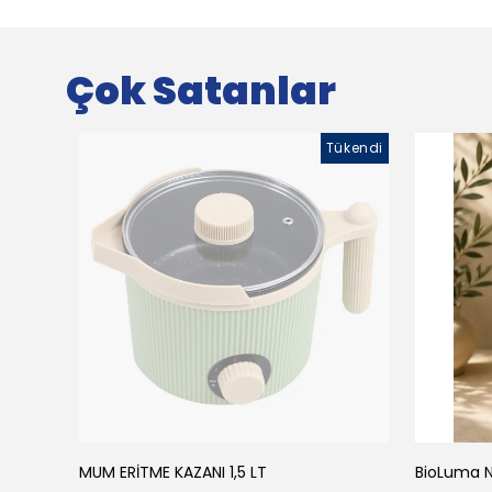
Çok Satanlar
Tükendi
MUM ERİTME KAZANI 1,5 LT