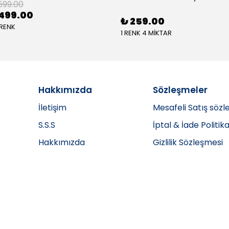
599.00
499.00
₺ 259.00
 RENK
1 RENK 4 MİKTAR
Hakkımızda
Sözleşmeler
İletişim
Mesafeli Satış sözl
S.S.S
İptal & İade Politika
Hakkımızda
Gizlilik Sözleşmesi