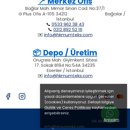
📍 Merkez Ofis
Bağlar Mah. Mimar Sinan Cad. No:37/1
34212
212
G Plus Ofis A-105 34212
Bağcılar /
34212
İstanbul
📞
0533 962 38 43
📞
0212 892 52 16
✉️
info@hkmumteks.com
📦 Depo / Üretim
Oruçreis Mah. Giyimkent Sitesi
17. Sokak B184 No:54A 34235
Esenler / İstanbul
✉️
info@hkmumteks.com
Alışveriş deneyiminizi iyileştirmek için
yasal düzenlemelere uygun çerezler
(cookies) kullanıyoruz. Detaylı bilgiye
Gizlilik ve Çerez Politikası
sayfamızdan
erişebilirsiniz.
Anladım
HK MUM |
info
@hkmumteks.com